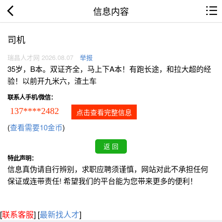
信息内容
司机
瑞昌人才网 2026.08.07
举报
35岁，B本。双证齐全，马上下A本！有跑长途，和拉大超的经
验！以前开九米六，渣土车
联系人手机/微信：
137****2482
点击查看完整信息
(
查看需要10金币
)
特此声明：
信息真伪请自行辨别，求职应聘须谨慎，网站对此不承担任何
保证或连带责任! 希望我们的平台能为您带来更多的便利！
[
联系客服
]
[
最新找人才
]