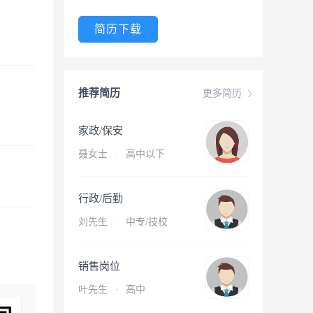
简历下载
推荐简历
更多简历
家政/保安
聂女士
·
高中以下
行政/后勤
刘先生
·
中专/技校
销售岗位
叶先生
·
高中