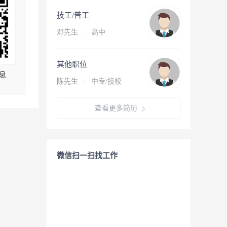
技工/普工
邓先生
·
高中
其他职位
息
陈先生
·
中专/技校
查看更多简历
微信扫一扫找工作